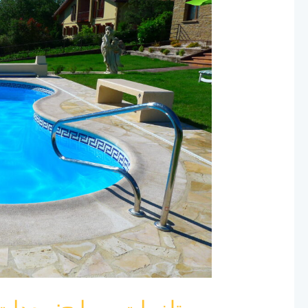
مسابح:
معدات
مسابح
كاملة
بالرياض
لعام
2024