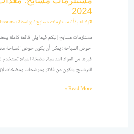
مستلزمات مسابح: معدات م
2024
اترك تعليقاً
/
مستلزمات مسابح
/ بواسطة
hssonsa
مستلزمات مسابح إليكم فيما يلي قائمة كاملة بب
حوض السباحة: يمكن أن يكون حوض السباحة مصنوعً
غيرها من المواد المناسبة. مضخة المياه: تستخدم 
الترشيح: يتكون من فلاتر ومرشحات ومضخات لإز
Read More »