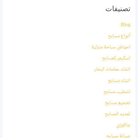
تصنيفات
Blog
أنواع مسابح
احواض سباحة منزلية
اسكيمر للمسابح
انشاء حمامات البخار
انشاء مسابح
تشطيب مسابح
تصميم مسابح
تمديد المسابح
جاكوزي
صيانة مسابح