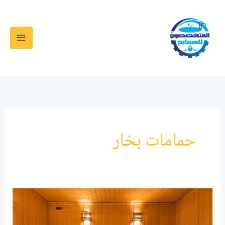
خطي
لى
لمحتوى
حمامات بخار
أنواع
حمامات