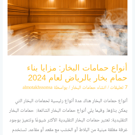
البخار:
مزايا
بناء
حمام
بخار
بالرياض
لعام
أنواع حمامات البخار: مزايا بناء
2024
حمام بخار بالرياض لعام 2024
7 تعليقات
/
انشاء حمامات البخار
/ بواسطة
almotakhssonsa
أنواع حمامات البخار هناك عدة أنواع رئيسية لحمامات البخار التي
يمكن بناؤها. وفيما يلي أنواع حمامات البخار الشائعة: حمامات البخار
التقليدية: تعتبر حمامات البخار التقليدية الأكثر شيوعًا وتتميز بوجود
غرفة مغلقة مبنية من البلاط أو الخشب مع مقعد أو مقاعد. تستخدم