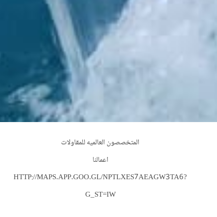
المتخصصون العالميه للمقاولات
اعمالنا
HTTP://MAPS.APP.GOO.GL/NPTLXES7AEAGW3TA6?
G_ST=IW