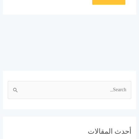
ا
ل
ب
ح
ث
أحدث المقالات