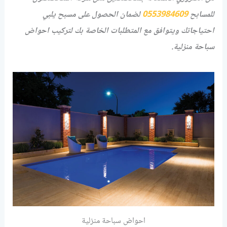
للمسابح
0553984609
لضمان الحصول على مسبح يلبي
احتياجاتك ويتوافق مع المتطلبات الخاصة بك لتركيب احواض
سباحة منزلية.
احواض سباحة منزلية