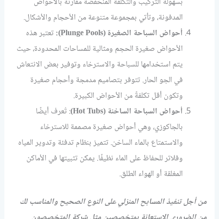
بسهولة التركيب والتكلفة المنخفضة مقارنة بالأحواض
المدفونة، وتأتي بمجموعة متنوعة من الأحجام والأشكال.
أحواض السباحة الصغيرة (Plunge Pools):
تعتبر هذه
الأحواض صغيرة الحجم ومثالية للمساحات المحدودة، حيث
يتم استخدامها للسباحة والاسترخاء وتوفير بعض الانتعاش
في الجو الحار. تتوفر بتصاميم مدمجة وأحجام صغيرة
وتكون أقل تكلفةً من الأحواض الكبيرة.
أحواض السباحة الساخنة (Hot Tubs)
: تُعرف أيضًا
بالجاكوزي، وهي أحواض صغيرة مصممة للاسترخاء
والاستمتاع بالماء الساخن. تتميز بنظام تدفئة وتدوير المياه
وفلاتر للحفاظ على الماء نظيفًا. يمكن تثبيتها في الأماكن
المغلقة أو الهواء الطلق.
من أجل تنفيذ المسابح المنزلي على النوع الصحيح والمناسب لك
من الضروري الاستعانة بمتخصصين مثل شركة المتخصصون