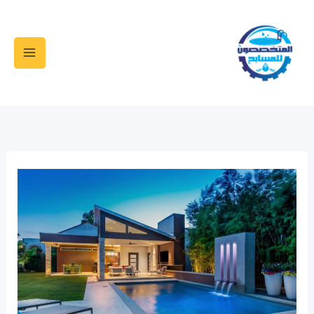
خطي
لى
لمحتوى