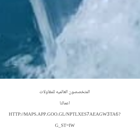
المتخصصون العالميه للمقاولات
اعمالنا
HTTP://MAPS.APP.GOO.GL/NPTLXES7AEAGW3TA6?
G_ST=IW