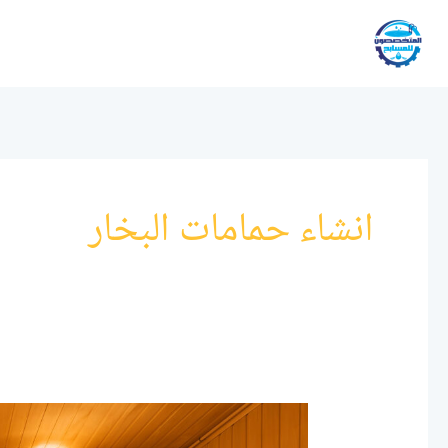
خطي
لى
لمحتوى
انشاء حمامات البخار
أنواع